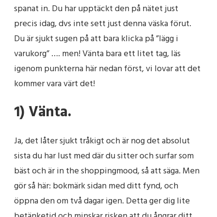
spanat in. Du har upptäckt den på nätet just
precis idag, dvs inte sett just denna väska förut.
Du är sjukt sugen på att bara klicka på ”lägg i
varukorg” …. men! Vänta bara ett litet tag, läs
igenom punkterna här nedan först, vi lovar att det
kommer vara värt det!
1) Vänta.
Ja, det låter sjukt tråkigt och är nog det absolut
sista du har lust med där du sitter och surfar som
bäst och är in the shoppingmood, så att säga. Men
gör så här: bokmärk sidan med ditt fynd, och
öppna den om två dagar igen. Detta ger dig lite
betänketid och minskar risken att du ångrar ditt