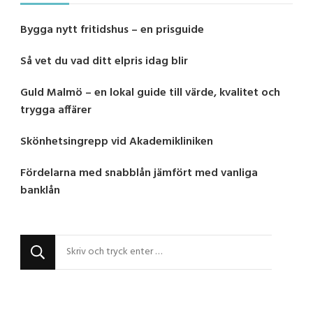
Bygga nytt fritidshus – en prisguide
Så vet du vad ditt elpris idag blir
Guld Malmö – en lokal guide till värde, kvalitet och
trygga affärer
Skönhetsingrepp vid Akademikliniken
Fördelarna med snabblån jämfört med vanliga
banklån
Letar
du
efter
något?