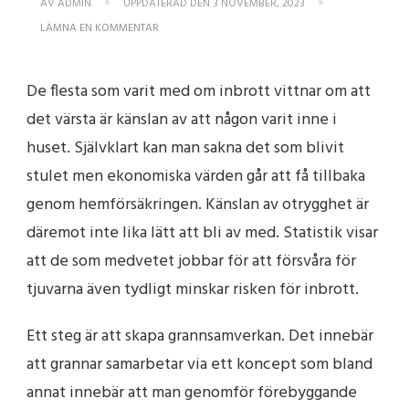
AV
ADMIN
UPPDATERAD DEN
3 NOVEMBER, 2023
PÅ
LÄMNA EN KOMMENTAR
SÅ
SKYDDAR
DU
De flesta som varit med om inbrott vittnar om att
DIN
VILLA
det värsta är känslan av att någon varit inne i
PÅ
BÄSTA
huset. Självklart kan man sakna det som blivit
SÄTT
stulet men ekonomiska värden går att få tillbaka
genom hemförsäkringen. Känslan av otrygghet är
däremot inte lika lätt att bli av med. Statistik visar
att de som medvetet jobbar för att försvåra för
tjuvarna även tydligt minskar risken för inbrott.
Ett steg är att skapa grannsamverkan. Det innebär
att grannar samarbetar via ett koncept som bland
annat innebär att man genomför förebyggande