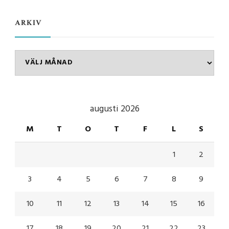
något?
ARKIV
Arkiv
augusti 2026
M
T
O
T
F
L
S
1
2
3
4
5
6
7
8
9
10
11
12
13
14
15
16
17
18
19
20
21
22
23