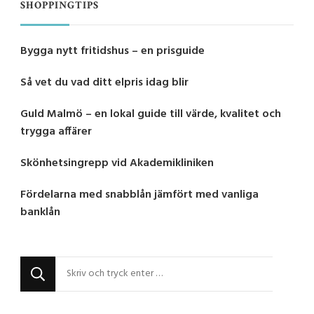
SHOPPINGTIPS
Bygga nytt fritidshus – en prisguide
Så vet du vad ditt elpris idag blir
Guld Malmö – en lokal guide till värde, kvalitet och
trygga affärer
Skönhetsingrepp vid Akademikliniken
Fördelarna med snabblån jämfört med vanliga
banklån
Letar
du
efter